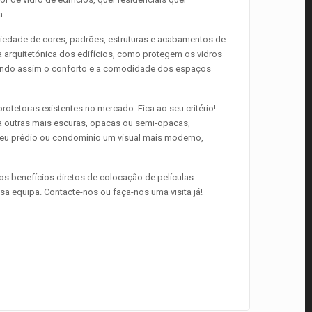
a.
riedade de cores, padrões, estruturas e acabamentos de
a arquitetónica dos edifícios, como protegem os vidros
tando assim o conforto e a comodidade dos espaços
rotetoras existentes no mercado. Fica ao seu critério!
 a outras mais escuras, opacas ou semi-opacas,
seu prédio ou condomínio um visual mais moderno,
os benefícios diretos de colocação de películas
sa equipa. Contacte-nos ou faça-nos uma visita já!