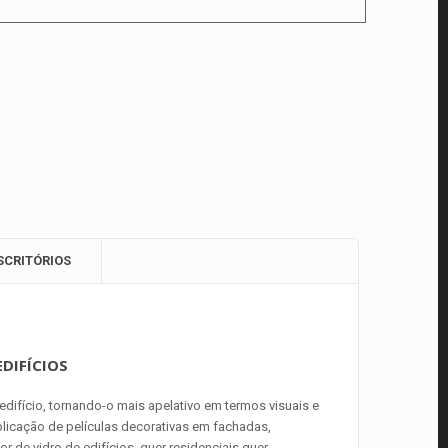
SCRITÓRIOS
EDIFÍCIOS
edifício, tornando-o mais apelativo em termos visuais e
licação de películas decorativas em fachadas,
r de vidro de edifícios, quer residenciais quer