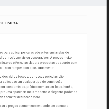
E LISBOA
iro para aplicar películas aderentes em janelas de
dios - residenciais ou corporativos. A preços muito
da Estores e Películas elabora propostas de acordo com
al - sem romper com o seu orçamento!
a dos vidros foscos, as nossas películas são
r aplicadas em qualquer tipo de construção
rios, condomínios, prédios comerciais, lojas, hotéis,
sempre uma aparência mais moderna e elegante, podendo
das sem ter de trocar o vidro.
culas a preços económicos entrando em contacto