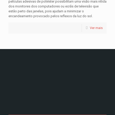
películas adesivas de poliéster possibilitam uma visão mais nítida
dos monitores dos computadores ou ecrãs de televisão que
estão perto das janelas, pois ajudam a minimizar o
encandeamento provocado pelos reflexos da luz do sol.
Ver mais