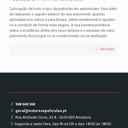
Colocação de todo o tipo de películas em automóveis. Para além
de realçarem o aspeto exterior do seu automóvel, quando
aplicadas nos vidros e pára-brisas, estes revestimentos ajudam-
no a conduzir de forma mais segura. A sua barreira protetora
reduz a incidência direta dos raios solares e o excesso de calor,
permitindo-lhe poupar no ar condicionado ou na ventilação.
Ver mais
968 660 360
geral@estoresepeliculas.pt
Rua Andrade Corvo, 23 A - 2610-020 Amadora
Segunda a sexta-feira, das 9h às13h e das 14h30 às 18h30