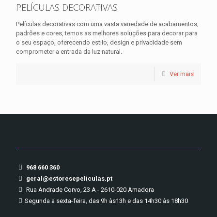
PELÍCULAS DECORATIVAS
Películas decorativas com uma vasta variedade de acabamentos,
padrões e cores, temos as melhores soluções para decorar para
o seu espaço, oferecendo estilo, design e privacidade sem
comprometer a entrada da luz natural.
Ver mais
968 660 360
geral@estoresepeliculas.pt
Rua Andrade Corvo, 23 A - 2610-020 Amadora
Segunda a sexta-feira, das 9h às13h e das 14h30 às 18h30