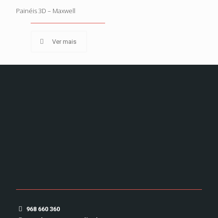
Painéis 3D – Maxwell
Painéis 3D – Maxwell
Ver mais
968 660 360